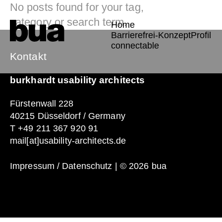
No posts found for your tag,
category or search term.
Home
Barrierefrei-Konzept
Profil
connectable
Kontakt
burkhardt usability architects
Fu
n!
Fürstenwall 228
40215 Düsseldorf / Germany
T
+49 211 367 920 91
mail[at]usability-architects.de
Impressum / Datenschutz
| © 2026 bua