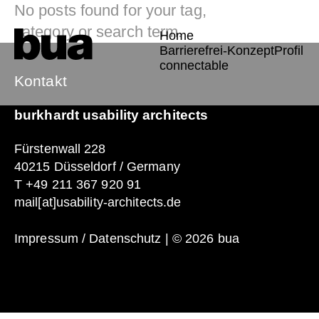
No posts found for your tag,
category or search term.
Home
Barrierefrei-Konzept
Profil
connectable
Kontakt
burkhardt usability architects
Fu
n!
Fürstenwall 228
40215 Düsseldorf / Germany
T
+49 211 367 920 91
mail[at]usability-architects.de
Impressum / Datenschutz
| © 2026 bua